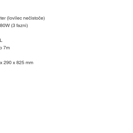
er (lovilec nečistoče)
380W (3 fazni)
5L
do 7m
 x 290 x 825 mm