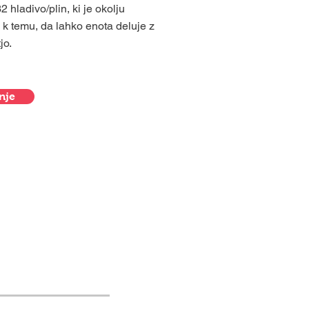
 hladivo/plin, ki je okolju
 k temu, da lahko enota deluje z
jo.
nje
a si lahko
e.