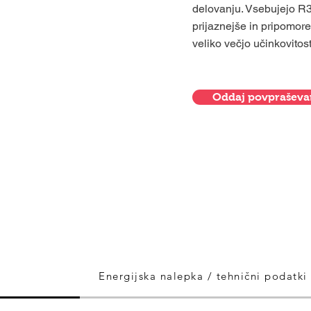
delovanju. Vsebujejo R32
prijaznejše in pripomore
veliko večjo učinkovitost
Oddaj povpraševa
Naše toplotne črpake imajo do 5 let garancije, proti doplačilu p
zagotovite še dodatni 2 leti garancije na naše produkt
Energijska nalepka / tehnični podatki