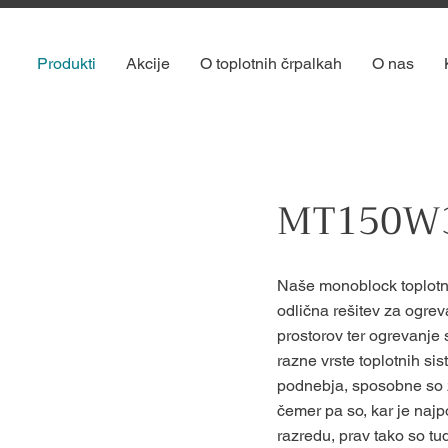
Produkti
Akcije
O toplotnih črpalkah
O nas
MT150W3
Naše monoblock toplot
odlična rešitev za ogrev
prostorov ter ogrevanje
razne vrste toplotnih s
podnebja, sposobne so za
čemer pa so, kar je na
razredu, prav tako so tu