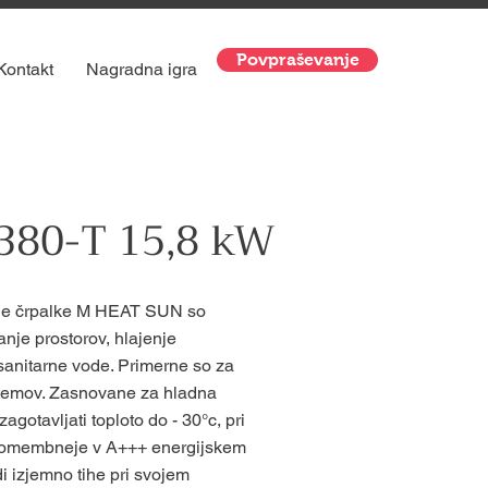
Povpraševanje
Kontakt
Nagradna igra
80-T 15,8 kW
ne črpalke M HEAT SUN so
anje prostorov, hlajenje
 sanitarne vode. Primerne so za
istemov. Zasnovane za hladna
gotavljati toploto do - 30°c, pri
jpomembneje v A+++ energijskem
di izjemno tihe pri svojem