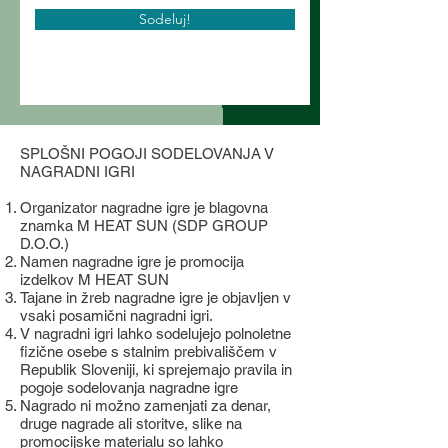
Sodeluj!
SPLOŠNI POGOJI SODELOVANJA V
NAGRADNI IGRI
Organizator nagradne igre je blagovna
znamka M HEAT SUN (SDP GROUP
D.O.O.)
Namen nagradne igre je promocija
izdelkov M HEAT SUN
Tajane in žreb nagradne igre je objavljen v
vsaki posamični nagradni igri.
V nagradni igri lahko sodelujejo polnoletne
fizične osebe s stalnim prebivališčem v
Republik Sloveniji, ki sprejemajo pravila in
pogoje sodelovanja nagradne igre
Nagrado ni možno zamenjati za denar,
druge nagrade ali storitve, slike na
promocijske materialu so lahko