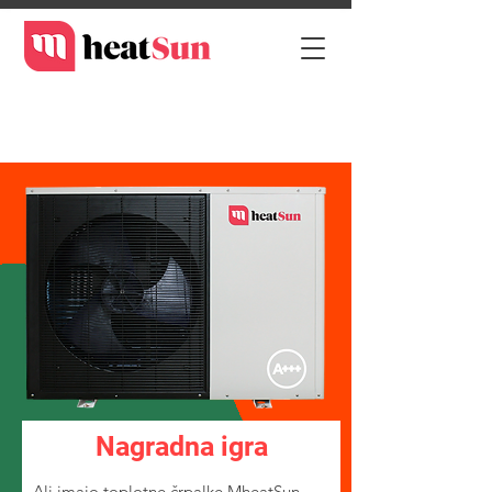
Nagradna igra
Ali imajo toplotne črpalke MheatSun