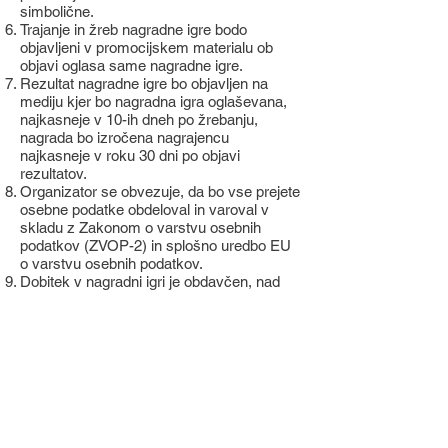
simbolične.
Trajanje in žreb nagradne igre bodo
objavljeni v promocijskem materialu ob
objavi oglasa same nagradne igre.
Rezultat nagradne igre bo objavljen na
mediju kjer bo nagradna igra oglaševana,
najkasneje v 10-ih dneh po žrebanju,
nagrada bo izročena nagrajencu
najkasneje v roku 30 dni po objavi
rezultatov.
Organizator se obvezuje, da bo vse prejete
osebne podatke obdeloval in varoval v
skladu z Zakonom o varstvu osebnih
podatkov (ZVOP-2) in splošno uredbo EU
o varstvu osebnih podatkov.
Dobitek v nagradni igri je obdavčen, nad
42€ nagrade, v tem primeru se akontacij
dohodnine izračuna in plača po stopnji
25%od vrednosti dobitka. Izračun in plačilo
akontacije je dolžan opraviti plačnik davka,
na podlagi davčnega obračuna.
Sodelujoč v nagradni igri se strinja, da ga
lahko podjetje SDP GROUP d.o.o.,
kontaktira v zvezi z potrebo prodajnega in
marketinškega obveščanja, do pisnega