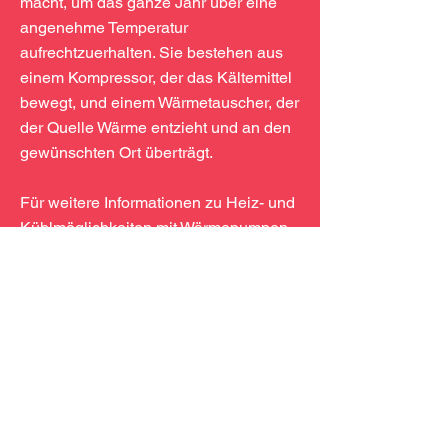
macht, um das ganze Jahr über eine
angenehme Temperatur
aufrechtzuerhalten. Sie bestehen aus
einem Kompressor, der das Kältemittel
bewegt, und einem Wärmetauscher, der
der Quelle Wärme entzieht und an den
gewünschten Ort überträgt.
Für weitere Informationen zu Heiz- und
Kühlmöglichkeiten mit Wärmepumpen
wenden Sie sich bitte an M Heat Sun
unter
00386 51 440 100
oder an
info@m-heatsun. com.
Nicht nur im Winter, auch im Sommer
kommt die Wärmepumpe zum
Einsatz.
Neben den positiven Effekten, die im